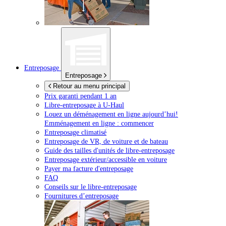
Entreposage
Entreposage
Retour au menu principal
Prix garanti pendant 1 an
Libre-entreposage à
U-Haul
Louez un déménagement en ligne aujourd’hui!
Emménagement en ligne : commencer
Entreposage climatisé
Entreposage de VR, de voiture et de bateau
Guide des tailles d'unités de libre-entreposage
Entreposage extérieur/accessible en voiture
Payer ma facture d'entreposage
FAQ
Conseils sur le libre-entreposage
Fournitures d’entreposage