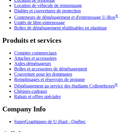
Location de remorque
Location de véhicule de remorquage
Diables et couvertures de protection
®
Conteneurs de déménagement et d'entreposage
U-Box
Unités de libre-entreposage
Boîtes de déménagement réutilisables en plastique
Produits et services
Comptes commerciaux
Attaches et accessoires
Aides-déménageurs
Boîtes et accessoires de déménagement
Couverture pour les dommages
Remplissages et réservoirs de propane
®
Déménagement au service des étudiants Collegeboxes
Chèques-cadeaux
Rabais et offres spéciales
Company Info
SuperGraphiques de
U-Haul
- Québec