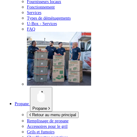
Fournisseurs locaux
Fonctionnement
Services
Types de déménagements
U-Box -
Services
FAQ
Propane
Propane
Retour au menu principal
Remplissage de propane
Accessoires pour le gril
Grils et fumoirs