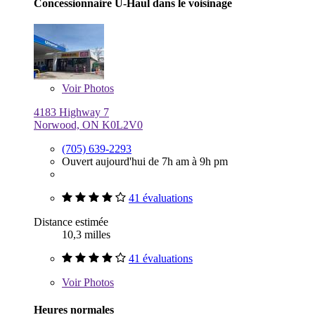
Concessionnaire U-Haul dans le voisinage
Voir
Photos
4183 Highway 7
Norwood, ON K0L2V0
(705) 639-2293
Ouvert aujourd'hui de 7h am à 9h pm
41 évaluations
Distance estimée
10,3 milles
41 évaluations
Voir
Photos
Heures normales