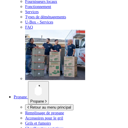
Fournisseurs locaux
Fonctionnement
Services
Types de déménagements
U-Box -
Services
FAQ
Propane
Propane
Retour au menu principal
Remplissage de propane
Accessoires pour le gril
Grils et fumoirs