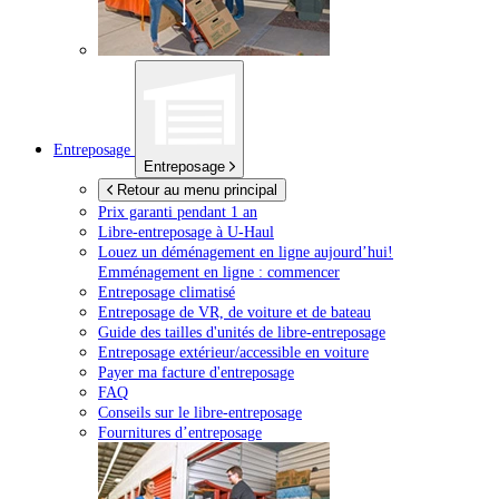
Entreposage
Entreposage
Retour au menu principal
Prix garanti pendant 1 an
Libre-entreposage à
U-Haul
Louez un déménagement en ligne aujourd’hui!
Emménagement en ligne : commencer
Entreposage climatisé
Entreposage de VR, de voiture et de bateau
Guide des tailles d'unités de libre-entreposage
Entreposage extérieur/accessible en voiture
Payer ma facture d'entreposage
FAQ
Conseils sur le libre-entreposage
Fournitures d’entreposage