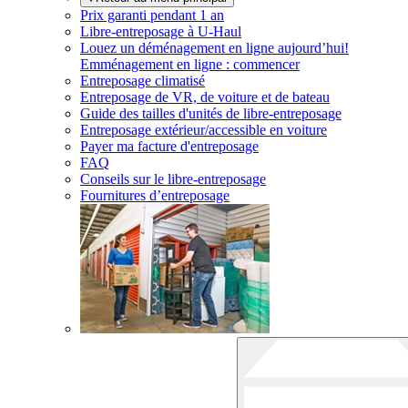
Prix garanti pendant 1 an
Libre-entreposage à
U-Haul
Louez un déménagement en ligne aujourd’hui!
Emménagement en ligne : commencer
Entreposage climatisé
Entreposage de VR, de voiture et de bateau
Guide des tailles d'unités de libre-entreposage
Entreposage extérieur/accessible en voiture
Payer ma facture d'entreposage
FAQ
Conseils sur le libre-entreposage
Fournitures d’entreposage