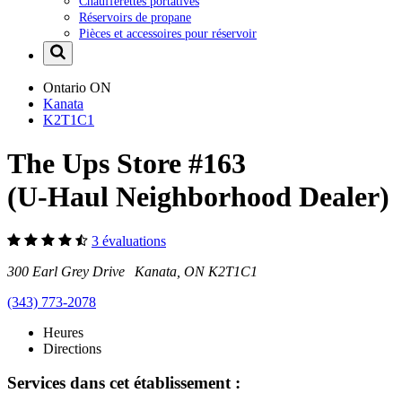
Chaufferettes portatives
Réservoirs de propane
Pièces et accessoires pour réservoir
Ontario
ON
Kanata
K2T1C1
The Ups Store #163
(U-Haul Neighborhood Dealer)
3 évaluations
300 Earl Grey Drive Kanata, ON K2T1C1
(343) 773-2078
Heures
Directions
Services dans cet établissement :