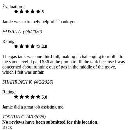
Évaluation :
5
Jamie was extremely helpful. Thank you.
FAISAL A
(7/8/2026)
Rating:
4.0
The gas tank was one-third full, making it challenging to refill it to
the same level. I paid $36 at the pump to fill the tank because I was
concerned about running out of gas in the middle of the move,
which I felt was unfair.
SHAHROKH K
(4/2/2026)
Rating:
5.0
Jamie did a great job assisting me.
JOSHUA C
(4/1/2026)
No
reviews have been submitted for this location.
Back