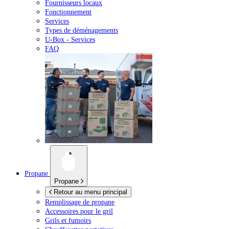
Fournisseurs locaux
Fonctionnement
Services
Types de déménagements
U-Box -
Services
FAQ
Propane
Propane
Retour au menu principal
Remplissage de propane
Accessoires pour le gril
Grils et fumoirs