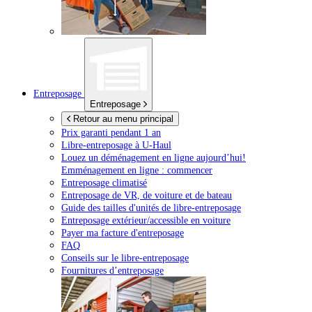
Entreposage
Entreposage
Retour au menu principal
Prix garanti pendant 1 an
Libre-entreposage à
U-Haul
Louez un déménagement en ligne aujourd’hui!
Emménagement en ligne : commencer
Entreposage climatisé
Entreposage de VR, de voiture et de bateau
Guide des tailles d'unités de libre-entreposage
Entreposage extérieur/accessible en voiture
Payer ma facture d'entreposage
FAQ
Conseils sur le libre-entreposage
Fournitures d’entreposage