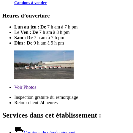
Camions à vendre
Heures d’ouverture
Lun au jeu : De
7 h am à 7 h pm
Le
Ven : De
7 h am à 8 h pm
Sam : De
7 h am à 7 h pm
Dim : De
9 h am à 5 h pm
Voir
Photos
Inspection gratuite du remorquage
Retour client 24 heures
Services dans cet établissement :
Camions de déménagement