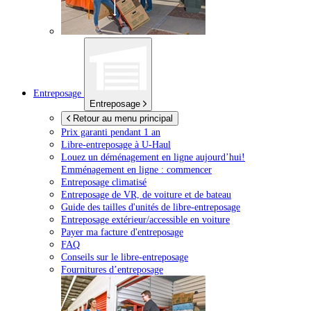
Entreposage
Entreposage
Retour au menu principal
Prix garanti pendant 1 an
Libre-entreposage à
U-Haul
Louez un déménagement en ligne aujourd’hui!
Emménagement en ligne : commencer
Entreposage climatisé
Entreposage de VR, de voiture et de bateau
Guide des tailles d'unités de libre-entreposage
Entreposage extérieur/accessible en voiture
Payer ma facture d'entreposage
FAQ
Conseils sur le libre-entreposage
Fournitures d’entreposage