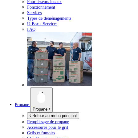
Fournisseurs locaux
Fonctionnement
Services
Types de déménagements
U-Box -
Services
FAQ
Propane
Propane
Retour au menu principal
Remplissage de propane
Accessoires pour le gril
Grils et fumoirs