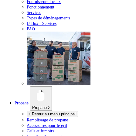
Fournisseurs locaux
Fonctionnement
Services
Types de déménagements
U-Box -
Services
FAQ
Propane
Propane
Retour au menu principal
Remplissage de propane
Accessoires pour le gril
Grils et fumoirs