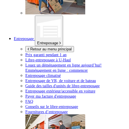
Entreposage
Entreposage
Retour au menu principal
Prix garanti pendant 1 an
Libre-entreposage à
U-Haul
Louez un déménagement en ligne aujourd’hui!
Emménagement en ligne : commencer
Entreposage climatisé
Entreposage de VR, de voiture et de bateau
Guide des tailles d'unités de libre-entreposage
Entreposage extérieur/accessible en voiture
Payer ma facture d'entreposage
FAQ
Conseils sur le libre-entreposage
Fournitures d’entreposage