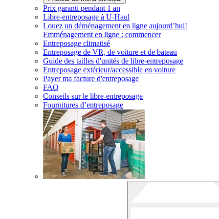
Prix garanti pendant 1 an
Libre-entreposage à
U-Haul
Louez un déménagement en ligne aujourd’hui!
Emménagement en ligne : commencer
Entreposage climatisé
Entreposage de VR, de voiture et de bateau
Guide des tailles d'unités de libre-entreposage
Entreposage extérieur/accessible en voiture
Payer ma facture d'entreposage
FAQ
Conseils sur le libre-entreposage
Fournitures d’entreposage