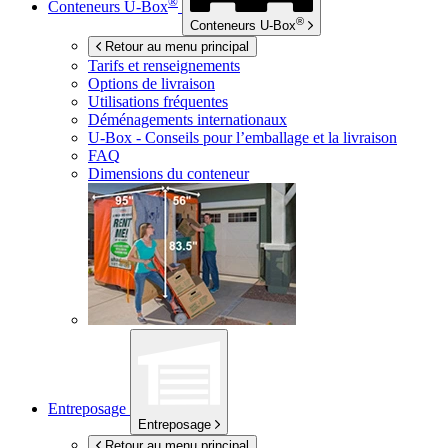
®
Conteneurs
U-Box
®
Conteneurs
U-Box
Retour au menu principal
Tarifs et renseignements
Options de livraison
Utilisations fréquentes
Déménagements internationaux
U-Box -
Conseils pour l’emballage et la livraison
FAQ
Dimensions du conteneur
Entreposage
Entreposage
Retour au menu principal