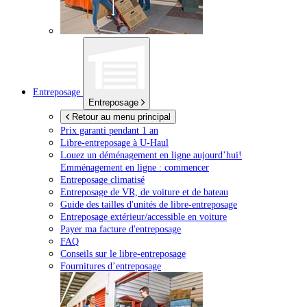
Entreposage
Entreposage
Retour au menu principal
Prix garanti pendant 1 an
Libre-entreposage à
U-Haul
Louez un déménagement en ligne aujourd’hui!
Emménagement en ligne : commencer
Entreposage climatisé
Entreposage de VR, de voiture et de bateau
Guide des tailles d'unités de libre-entreposage
Entreposage extérieur/accessible en voiture
Payer ma facture d'entreposage
FAQ
Conseils sur le libre-entreposage
Fournitures d’entreposage