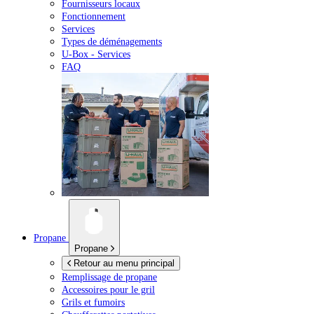
Fournisseurs locaux
Fonctionnement
Services
Types de déménagements
U-Box -
Services
FAQ
Propane
Propane
Retour au menu principal
Remplissage de propane
Accessoires pour le gril
Grils et fumoirs