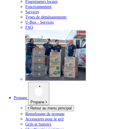
Fournisseurs locaux
Fonctionnement
Services
Types de déménagements
U-Box -
Services
FAQ
Propane
Propane
Retour au menu principal
Remplissage de propane
Accessoires pour le gril
Grils et fumoirs