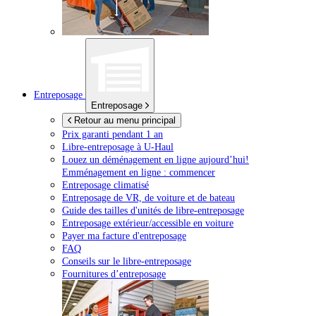
Entreposage
Entreposage
Retour au menu principal
Prix garanti pendant 1 an
Libre-entreposage à
U-Haul
Louez un déménagement en ligne aujourd’hui!
Emménagement en ligne : commencer
Entreposage climatisé
Entreposage de VR, de voiture et de bateau
Guide des tailles d'unités de libre-entreposage
Entreposage extérieur/accessible en voiture
Payer ma facture d'entreposage
FAQ
Conseils sur le libre-entreposage
Fournitures d’entreposage