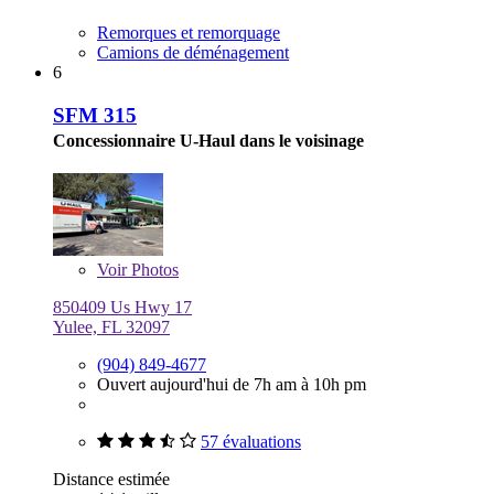
Remorques et remorquage
Camions de déménagement
6
SFM 315
Concessionnaire U-Haul dans le voisinage
Voir
Photos
850409 Us Hwy 17
Yulee, FL 32097
(904) 849-4677
Ouvert aujourd'hui de 7h am à 10h pm
57 évaluations
Distance estimée