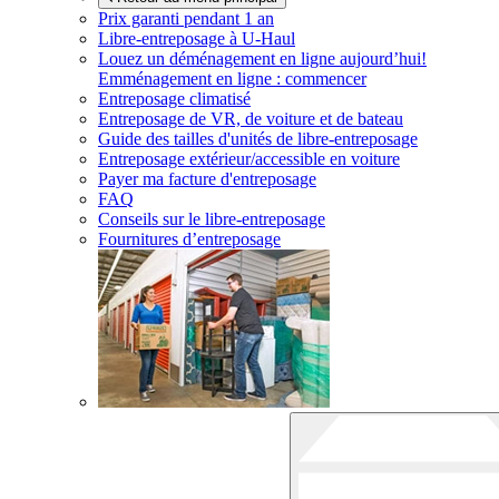
Prix garanti pendant 1 an
Libre-entreposage à
U-Haul
Louez un déménagement en ligne aujourd’hui!
Emménagement en ligne : commencer
Entreposage climatisé
Entreposage de VR, de voiture et de bateau
Guide des tailles d'unités de libre-entreposage
Entreposage extérieur/accessible en voiture
Payer ma facture d'entreposage
FAQ
Conseils sur le libre-entreposage
Fournitures d’entreposage