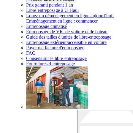
Prix garanti pendant 1 an
Libre-entreposage à
U-Haul
Louez un déménagement en ligne aujourd’hui!
Emménagement en ligne : commencer
Entreposage climatisé
Entreposage de VR, de voiture et de bateau
Guide des tailles d'unités de libre-entreposage
Entreposage extérieur/accessible en voiture
Payer ma facture d'entreposage
FAQ
Conseils sur le libre-entreposage
Fournitures d’entreposage