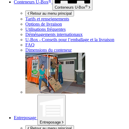
®
Conteneurs
U-Box
®
Conteneurs
U-Box
Retour au menu principal
Tarifs et renseignements
Options de livraison
Utilisations fréquentes
Déménagements internationaux
U-Box -
Conseils pour l’emballage et la livraison
FAQ
Dimensions du conteneur
Entreposage
Entreposage
Retour au menu principal