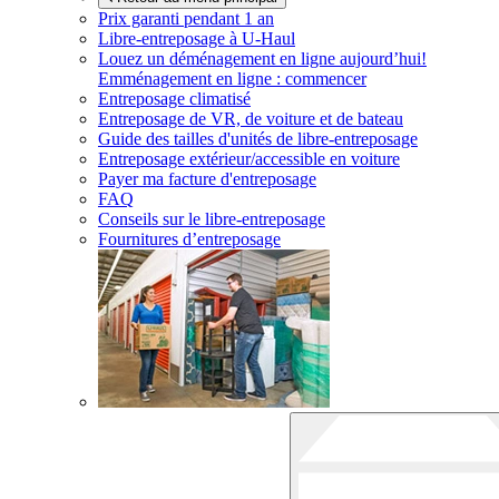
Prix garanti pendant 1 an
Libre-entreposage à
U-Haul
Louez un déménagement en ligne aujourd’hui!
Emménagement en ligne : commencer
Entreposage climatisé
Entreposage de VR, de voiture et de bateau
Guide des tailles d'unités de libre-entreposage
Entreposage extérieur/accessible en voiture
Payer ma facture d'entreposage
FAQ
Conseils sur le libre-entreposage
Fournitures d’entreposage