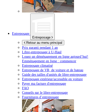
Entreposage
Entreposage
Retour au menu principal
Prix garanti pendant 1 an
Libre-entreposage à
U-Haul
Louez un déménagement en ligne aujourd’hui!
Emménagement en ligne : commencer
Entreposage climatisé
Entreposage de VR, de voiture et de bateau
Guide des tailles d'unités de libre-entreposage
Entreposage extérieur/accessible en voiture
Payer ma facture d'entreposage
FAQ
Conseils sur le libre-entreposage
Fournitures d’entreposage