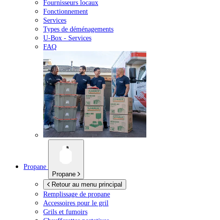
Fournisseurs locaux
Fonctionnement
Services
Types de déménagements
U-Box -
Services
FAQ
Propane
Propane
Retour au menu principal
Remplissage de propane
Accessoires pour le gril
Grils et fumoirs