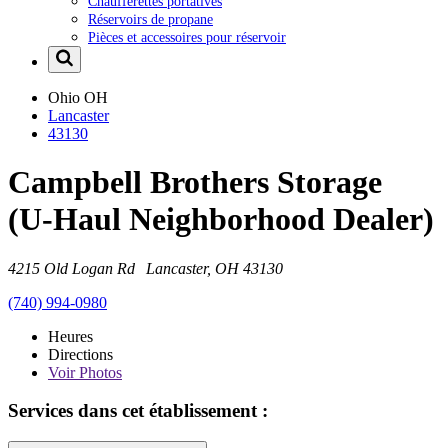
Chaufferettes portatives
Réservoirs de propane
Pièces et accessoires pour réservoir
Ohio
OH
Lancaster
43130
Campbell Brothers Storage
(U-Haul Neighborhood Dealer)
4215 Old Logan Rd Lancaster, OH 43130
(740) 994-0980
Heures
Directions
Voir
Photos
Services dans cet établissement :