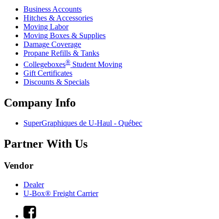
Business Accounts
Hitches & Accessories
Moving Labor
Moving Boxes & Supplies
Damage Coverage
Propane Refills & Tanks
®
Collegeboxes
Student Moving
Gift Certificates
Discounts & Specials
Company Info
SuperGraphiques de
U-Haul
- Québec
Partner With Us
Vendor
Dealer
U-Box® Freight Carrier