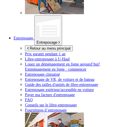
Entreposage
Entreposage
Retour au menu principal
Prix garanti pendant 1 an
Libre-entreposage à
U-Haul
Louez un déménagement en ligne aujourd’hui!
Emménagement en ligne : commencer
Entreposage climatisé
Entreposage de VR, de voiture et de bateau
Guide des tailles d'unités de libre-entreposage
Entreposage extérieur/accessible en voiture
Payer ma facture d'entreposage
FAQ
Conseils sur le libre-entreposage
Fournitures d’entreposage