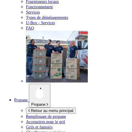
Fournisseurs locaux
Fonctionnement
Services
Types de déménagements
U-Box -
Services
FAQ
Propane
Propane
Retour au menu principal
Remplissage de propane
Accessoires pour le gril
Grils et fumoirs