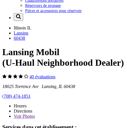
Chaufferettes portatives
Réservoirs de propane
Pièces et accessoires pour réservoir
Illinois
IL
Lansing
60438
Lansing Mobil
(U-Haul Neighborhood Dealer)
40 évaluations
18025 Torrence Ave Lansing, IL 60438
(708) 474-1851
Heures
Directions
Voir
Photos
Services dans cet établissement :