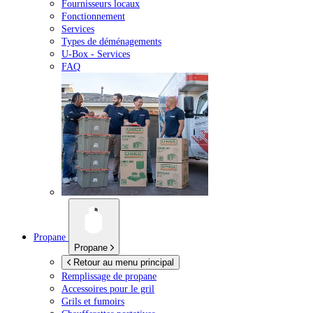
Fournisseurs locaux
Fonctionnement
Services
Types de déménagements
U-Box -
Services
FAQ
Propane
Propane
Retour au menu principal
Remplissage de propane
Accessoires pour le gril
Grils et fumoirs