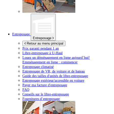
Entreposage
Entreposage
Retour au menu principal
Prix garanti pendant 1 an
Libre-entreposage à
U-Haul
Louez un déménagement en ligne aujourd’hui!
Emménagement en ligne : commencer
Entreposage climatisé
Entreposage de VR, de voiture et de bateau
Guide des tailles d'unités de libre-entreposage
Entreposage extérieur/accessible en voiture
Payer ma facture d'entreposage
FAQ
Conseils sur le libre-entreposage
Fournitures d’entreposage