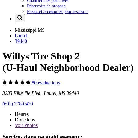
Chaufferettes portatives
Réservoirs de propane
Pièces et accessoires pour réservoir
Mississippi
MS
Laurel
39440
Willys Tire Shop 2
(U-Haul Neighborhood Dealer)
80 évaluations
3233 Ellisville Blvd Laurel, MS 39440
(601) 778-0430
Heures
Directions
Voir
Photos
Services dans cet établissement :