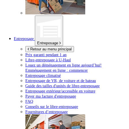
Entreposage
Entreposage
Retour au menu principal
Prix garanti pendant 1 an
Libre-entreposage à
U-Haul
Louez un déménagement en ligne aujourd’hui!
Emménagement en ligne : commencer
Entreposage climatisé
Entreposage de VR, de voiture et de bateau
Guide des tailles d'unités de libre-entreposage
Entreposage extérieur/accessible en voiture
Payer ma facture d'entreposage
FAQ
Conseils sur le libre-entreposage
Fournitures d’entreposage