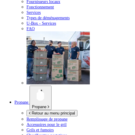
Fournisseurs locaux
Fonctionnement
Services
Types de déménagements
U-Box -
Services
FAQ
Propane
Propane
Retour au menu principal
Remplissage de propane
Accessoires pour le gril
Grils et fumoirs