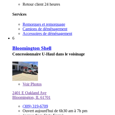
Retour client 24 heures
Services
Remorques et remorquage
Camions de déménagement
Accessoires de déménagement
6
Bloomington Shell
Concessionnaire U-Haul dans le voisinage
Voir
Photos
2401 E Oakland Ave
Bloomington, IL 61701
(309) 319-6709
Ouvert aujourd'hui de 6h30 am à 7h pm