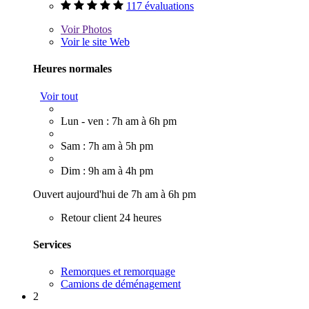
117 évaluations
Voir
Photos
Voir le site Web
Heures normales
Voir tout
Lun - ven : 7h am à 6h pm
Sam : 7h am à 5h pm
Dim : 9h am à 4h pm
Ouvert aujourd'hui de 7h am à 6h pm
Retour client 24 heures
Services
Remorques et remorquage
Camions de déménagement
2