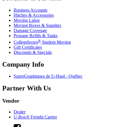
Business Accounts
Hitches & Accessories
Moving Labor
Moving Boxes & Supplies
Damage Coverage
Propane Refills & Tanks
®
Collegeboxes
Student Moving
Gift Certificates
Discounts & Specials
Company Info
SuperGraphiques de
U-Haul
- Québec
Partner With Us
Vendor
Dealer
U-Box® Freight Carrier