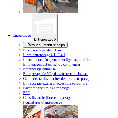
Entreposage
Entreposage
Retour au menu principal
Prix garanti pendant 1 an
Libre-entreposage à
U-Haul
Louez un déménagement en ligne aujourd’hui!
Emménagement en ligne : commencer
Entreposage climatisé
Entreposage de VR, de voiture et de bateau
Guide des tailles d'unités de libre-entreposage
Entreposage extérieur/accessible en voiture
Payer ma facture d'entreposage
FAQ
Conseils sur le libre-entreposage
Fournitures d’entreposage