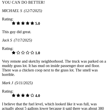
YOU CAN DO BETTER!
MICHAEL S
(12/7/2025)
Rating:
5.0
This guy did great.
Jack S
(7/17/2025)
Rating:
1.0
Very remote and sketchy neighborhood. The truck was parked on a
muddy grass lot. It has mud on inside passenger door and floor.
There was a chicken coop next to the grass lot. The smell was
horrible.
Mark J
(5/11/2025)
Rating:
4.0
I believe that the fuel level, which looked like it was full, was
actually about 5 gallons lower because it said there was about 380