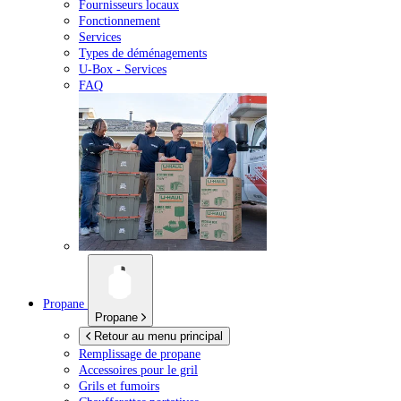
Fournisseurs locaux
Fonctionnement
Services
Types de déménagements
U-Box -
Services
FAQ
Propane
Propane
Retour au menu principal
Remplissage de propane
Accessoires pour le gril
Grils et fumoirs