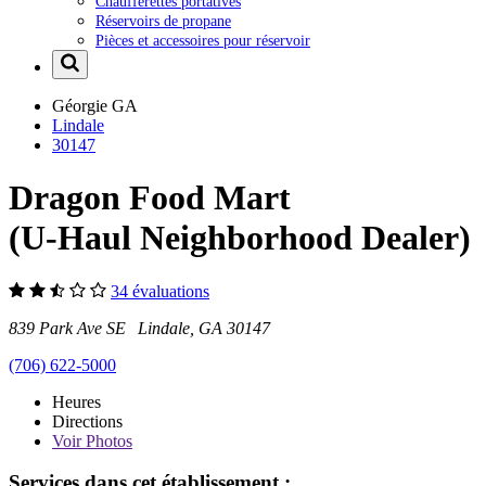
Chaufferettes portatives
Réservoirs de propane
Pièces et accessoires pour réservoir
Géorgie
GA
Lindale
30147
Dragon Food Mart
(U-Haul Neighborhood Dealer)
34 évaluations
839 Park Ave SE Lindale, GA 30147
(706) 622-5000
Heures
Directions
Voir
Photos
Services dans cet établissement :