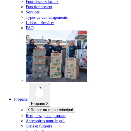
Fournisseurs locaux
Fonctionnement
Services
Types de déménagements
U-Box -
Services
FAQ
Propane
Propane
Retour au menu principal
Remplissage de propane
Accessoires pour le gril
Grils et fumoirs