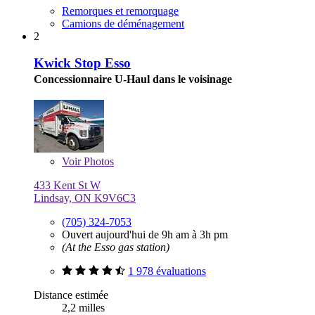
Remorques et remorquage
Camions de déménagement
2
Kwick Stop Esso
Concessionnaire U-Haul dans le voisinage
Voir
Photos
433 Kent St W
Lindsay, ON K9V6C3
(705) 324-7053
Ouvert aujourd'hui de 9h am à 3h pm
(At the Esso gas station)
1 978 évaluations
Distance estimée
2,2 milles