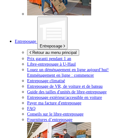
Entreposage
Entreposage
Retour au menu principal
Prix garanti pendant 1 an
Libre-entreposage à
U-Haul
Louez un déménagement en ligne aujourd’hui!
Emménagement en ligne : commencer
Entreposage climatisé
Entreposage de VR, de voiture et de bateau
Guide des tailles d'unités de libre-entreposage
Entreposage extérieur/accessible en voiture
Payer ma facture d'entreposage
FAQ
Conseils sur le libre-entreposage
Fournitures d’entreposage