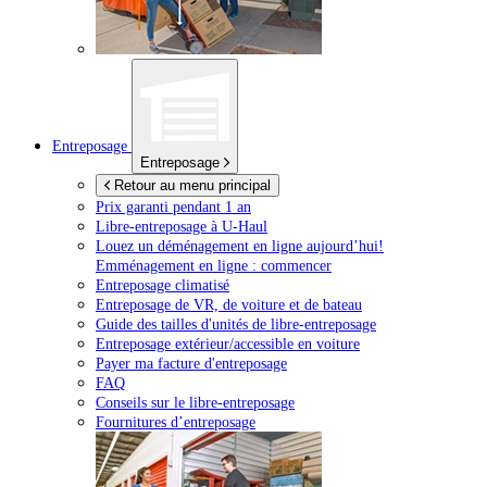
Entreposage
Entreposage
Retour au menu principal
Prix garanti pendant 1 an
Libre-entreposage à
U-Haul
Louez un déménagement en ligne aujourd’hui!
Emménagement en ligne : commencer
Entreposage climatisé
Entreposage de VR, de voiture et de bateau
Guide des tailles d'unités de libre-entreposage
Entreposage extérieur/accessible en voiture
Payer ma facture d'entreposage
FAQ
Conseils sur le libre-entreposage
Fournitures d’entreposage