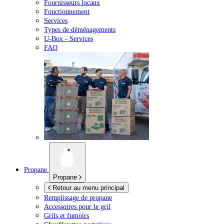
Fournisseurs locaux
Fonctionnement
Services
Types de déménagements
U-Box -
Services
FAQ
Propane
Propane
Retour au menu principal
Remplissage de propane
Accessoires pour le gril
Grils et fumoirs