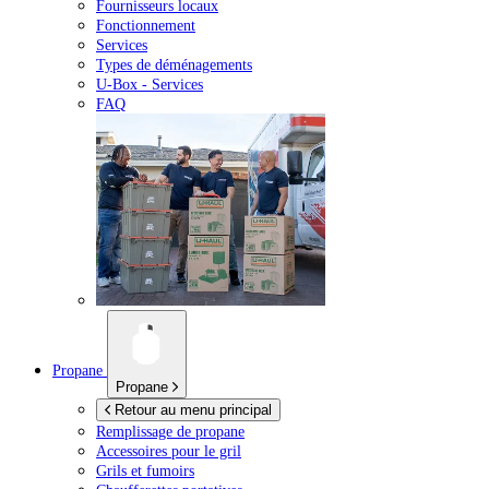
Fournisseurs locaux
Fonctionnement
Services
Types de déménagements
U-Box -
Services
FAQ
Propane
Propane
Retour au menu principal
Remplissage de propane
Accessoires pour le gril
Grils et fumoirs