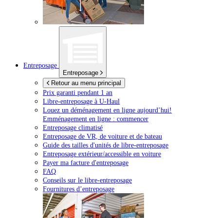
Entreposage
Entreposage
Retour au menu principal
Prix garanti pendant 1 an
Libre-entreposage à
U-Haul
Louez un déménagement en ligne aujourd’hui!
Emménagement en ligne : commencer
Entreposage climatisé
Entreposage de VR, de voiture et de bateau
Guide des tailles d'unités de libre-entreposage
Entreposage extérieur/accessible en voiture
Payer ma facture d'entreposage
FAQ
Conseils sur le libre-entreposage
Fournitures d’entreposage