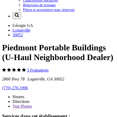
Chaufferettes portatives
Réservoirs de propane
Pièces et accessoires pour réservoir
Géorgie
GA
Loganville
30052
Piedmont Portable Buildings
(U-Haul Neighborhood Dealer)
3 évaluations
2860 Hwy 78 Loganville, GA 30052
(770) 270-1996
Heures
Directions
Voir
Photos
Services dans cet établissement :