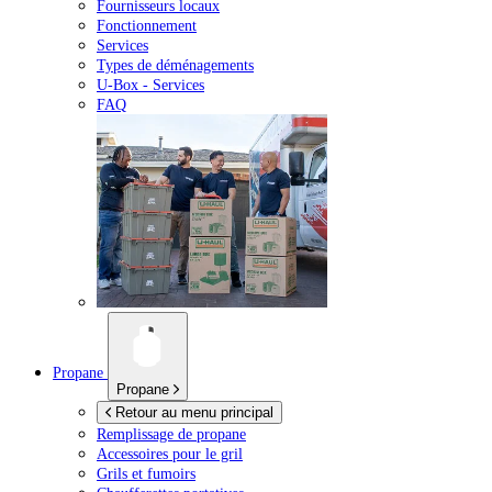
Fournisseurs locaux
Fonctionnement
Services
Types de déménagements
U-Box -
Services
FAQ
Propane
Propane
Retour au menu principal
Remplissage de propane
Accessoires pour le gril
Grils et fumoirs