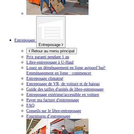
Entreposage
Entreposage
Retour au menu principal
Prix garanti pendant 1 an
Libre-entreposage à
U-Haul
Louez un déménagement en ligne aujourd’hui!
Emménagement en ligne : commencer
Entreposage climatisé
Entreposage de VR, de voiture et de bateau
Guide des tailles d'unités de libre-entreposage
Entreposage extérieur/accessible en voiture
Payer ma facture d'entreposage
FAQ
Conseils sur le libre-entreposage
Fournitures d’entreposage