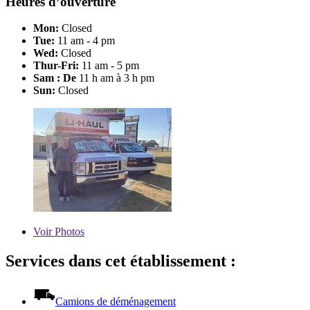
Heures d’ouverture
Mon:
Closed
Tue:
11 am - 4 pm
Wed:
Closed
Thur-Fri:
11 am - 5 pm
Sam : De
11 h am à 3 h pm
Sun:
Closed
Voir
Photos
Services dans cet établissement :
Camions de déménagement