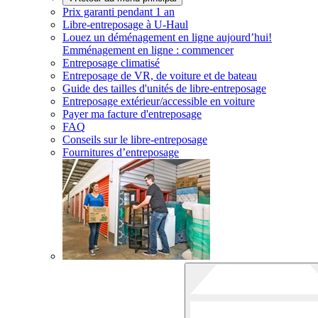
Prix garanti pendant 1 an
Libre-entreposage à
U-Haul
Louez un déménagement en ligne aujourd’hui!
Emménagement en ligne : commencer
Entreposage climatisé
Entreposage de VR, de voiture et de bateau
Guide des tailles d'unités de libre-entreposage
Entreposage extérieur/accessible en voiture
Payer ma facture d'entreposage
FAQ
Conseils sur le libre-entreposage
Fournitures d’entreposage