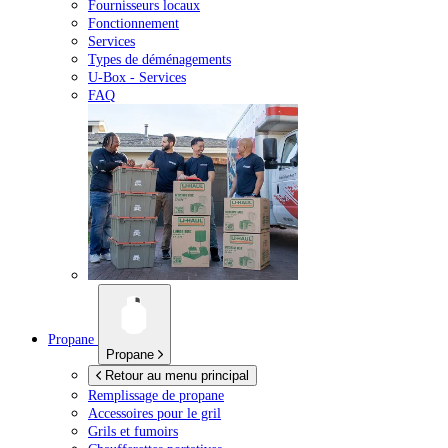
Fournisseurs locaux
Fonctionnement
Services
Types de déménagements
U-Box -
Services
FAQ
Propane
Propane
Retour au menu principal
Remplissage de propane
Accessoires pour le gril
Grils et fumoirs