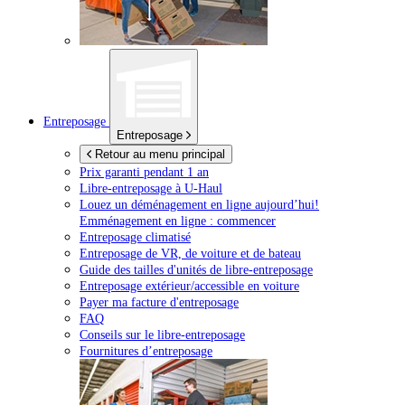
Entreposage
Entreposage
Retour au menu principal
Prix garanti pendant 1 an
Libre-entreposage à
U-Haul
Louez un déménagement en ligne aujourd’hui!
Emménagement en ligne : commencer
Entreposage climatisé
Entreposage de VR, de voiture et de bateau
Guide des tailles d'unités de libre-entreposage
Entreposage extérieur/accessible en voiture
Payer ma facture d'entreposage
FAQ
Conseils sur le libre-entreposage
Fournitures d’entreposage