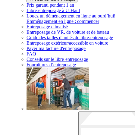
Prix garanti pendant 1 an
Libre-entreposage à
U-Haul
Louez un déménagement en ligne aujourd’hui!
Emménagement en ligne : commencer
Entreposage climatisé
Entreposage de VR, de voiture et de bateau
Guide des tailles d'unités de libre-entreposage
Entreposage extérieur/accessible en voiture
Payer ma facture d'entreposage
FAQ
Conseils sur le libre-entreposage
Fournitures d’entreposage