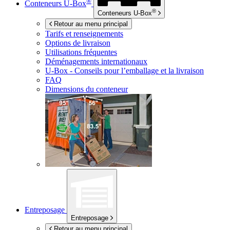
®
Conteneurs
U-Box
®
Conteneurs
U-Box
Retour au menu principal
Tarifs et renseignements
Options de livraison
Utilisations fréquentes
Déménagements internationaux
U-Box -
Conseils pour l’emballage et la livraison
FAQ
Dimensions du conteneur
Entreposage
Entreposage
Retour au menu principal