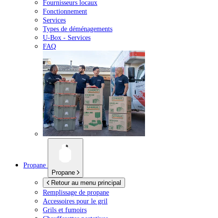
Fournisseurs locaux
Fonctionnement
Services
Types de déménagements
U-Box -
Services
FAQ
Propane
Propane
Retour au menu principal
Remplissage de propane
Accessoires pour le gril
Grils et fumoirs