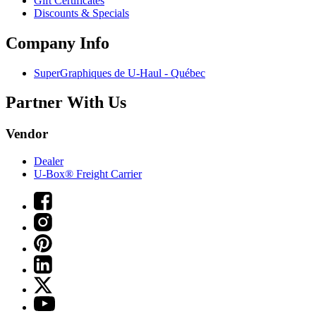
Gift Certificates
Discounts & Specials
Company Info
SuperGraphiques de
U-Haul
- Québec
Partner With Us
Vendor
Dealer
U-Box® Freight Carrier