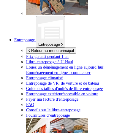
Entreposage
Entreposage
Retour au menu principal
Prix garanti pendant 1 an
Libre-entreposage à
U-Haul
Louez un déménagement en ligne aujourd’hui!
Emménagement en ligne : commencer
Entreposage climatisé
Entreposage de VR, de voiture et de bateau
Guide des tailles d'unités de libre-entreposage
Entreposage extérieur/accessible en voiture
Payer ma facture d'entreposage
FAQ
Conseils sur le libre-entreposage
Fournitures d’entreposage