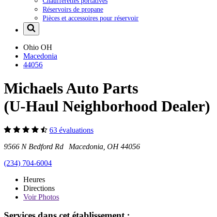
Chaufferettes portatives
Réservoirs de propane
Pièces et accessoires pour réservoir
Ohio
OH
Macedonia
44056
Michaels Auto Parts
(U-Haul Neighborhood Dealer)
63 évaluations
9566 N Bedford Rd Macedonia, OH 44056
(234) 704-6004
Heures
Directions
Voir
Photos
Services dans cet établissement :