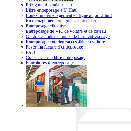
Prix garanti pendant 1 an
Libre-entreposage à
U-Haul
Louez un déménagement en ligne aujourd’hui!
Emménagement en ligne : commencer
Entreposage climatisé
Entreposage de VR, de voiture et de bateau
Guide des tailles d'unités de libre-entreposage
Entreposage extérieur/accessible en voiture
Payer ma facture d'entreposage
FAQ
Conseils sur le libre-entreposage
Fournitures d’entreposage