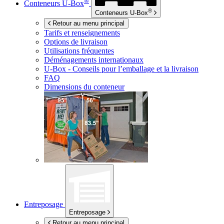
®
Conteneurs
U-Box
®
Conteneurs
U-Box
Retour au menu principal
Tarifs et renseignements
Options de livraison
Utilisations fréquentes
Déménagements internationaux
U-Box -
Conseils pour l’emballage et la livraison
FAQ
Dimensions du conteneur
Entreposage
Entreposage
Retour au menu principal