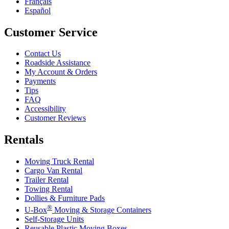
Français
Español
Customer Service
Contact Us
Roadside Assistance
My Account & Orders
Payments
Tips
FAQ
Accessibility
Customer Reviews
Rentals
Moving Truck Rental
Cargo Van Rental
Trailer Rental
Towing Rental
Dollies & Furniture Pads
®
U-Box
Moving & Storage Containers
Self-Storage Units
Reusable Plastic Moving Boxes