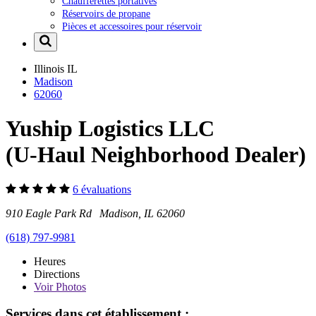
Chaufferettes portatives
Réservoirs de propane
Pièces et accessoires pour réservoir
Illinois
IL
Madison
62060
Yuship Logistics LLC
(U-Haul Neighborhood Dealer)
6 évaluations
910 Eagle Park Rd Madison, IL 62060
(618) 797-9981
Heures
Directions
Voir
Photos
Services dans cet établissement :