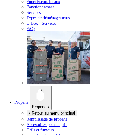
Fournisseurs locaux
Fonctionnement
Services
Types de déménagements
U-Box -
Services
FAQ
Propane
Propane
Retour au menu principal
Remplissage de propane
Accessoires pour le gril
Grils et fumoirs