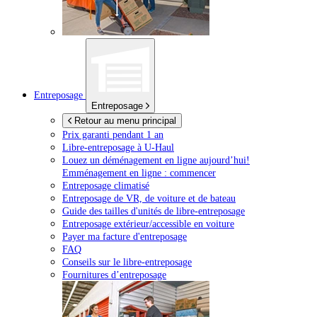
Entreposage
Entreposage
Retour au menu principal
Prix garanti pendant 1 an
Libre-entreposage à
U-Haul
Louez un déménagement en ligne aujourd’hui!
Emménagement en ligne : commencer
Entreposage climatisé
Entreposage de VR, de voiture et de bateau
Guide des tailles d'unités de libre-entreposage
Entreposage extérieur/accessible en voiture
Payer ma facture d'entreposage
FAQ
Conseils sur le libre-entreposage
Fournitures d’entreposage