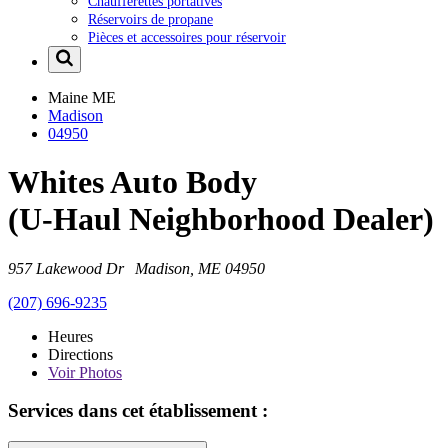
Chaufferettes portatives
Réservoirs de propane
Pièces et accessoires pour réservoir
Maine
ME
Madison
04950
Whites Auto Body
(U-Haul Neighborhood Dealer)
957 Lakewood Dr Madison, ME 04950
(207) 696-9235
Heures
Directions
Voir
Photos
Services dans cet établissement :