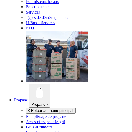
Fournisseurs locaux
Fonctionnement
Services
Types de déménagements
U-Box -
Services
FAQ
Propane
Propane
Retour au menu principal
Remplissage de propane
Accessoires pour le gril
Grils et fumoirs