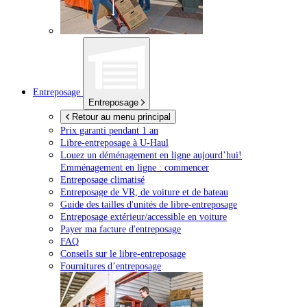
Entreposage
Entreposage
Retour au menu principal
Prix garanti pendant 1 an
Libre-entreposage à
U-Haul
Louez un déménagement en ligne aujourd’hui!
Emménagement en ligne : commencer
Entreposage climatisé
Entreposage de VR, de voiture et de bateau
Guide des tailles d'unités de libre-entreposage
Entreposage extérieur/accessible en voiture
Payer ma facture d'entreposage
FAQ
Conseils sur le libre-entreposage
Fournitures d’entreposage