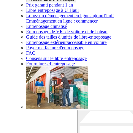
Prix garanti pendant 1 an
Libre-entreposage à
U-Haul
Louez un déménagement en ligne aujourd’hui!
Emménagement en ligne : commencer
Entreposage climatisé
Entreposage de VR, de voiture et de bateau
Guide des tailles d'unités de libre-entreposage
Entreposage extérieur/accessible en voiture
Payer ma facture d'entreposage
FAQ
Conseils sur le libre-entreposage
Fournitures d’entreposage