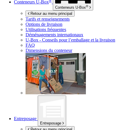
®
Conteneurs
U-Box
®
Conteneurs
U-Box
Retour au menu principal
Tarifs et renseignements
Options de livraison
Utilisations fréquentes
Déménagements internationaux
U-Box -
Conseils pour l’emballage et la livraison
FAQ
Dimensions du conteneur
Entreposage
Entreposage
Retour au menu principal