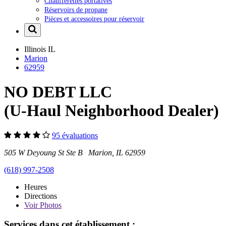
Chaufferettes portatives
Réservoirs de propane
Pièces et accessoires pour réservoir
Illinois
IL
Marion
62959
NO DEBT LLC
(U-Haul Neighborhood Dealer)
95 évaluations
505 W Deyoung St Ste B Marion, IL 62959
(618) 997-2508
Heures
Directions
Voir
Photos
Services dans cet établissement :