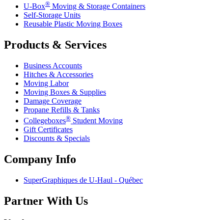
®
U-Box
Moving & Storage Containers
Self-Storage Units
Reusable Plastic Moving Boxes
Products & Services
Business Accounts
Hitches & Accessories
Moving Labor
Moving Boxes & Supplies
Damage Coverage
Propane Refills & Tanks
®
Collegeboxes
Student Moving
Gift Certificates
Discounts & Specials
Company Info
SuperGraphiques de
U-Haul
- Québec
Partner With Us