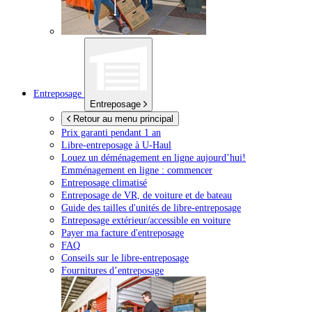
Entreposage
Entreposage
Retour au menu principal
Prix garanti pendant 1 an
Libre-entreposage à
U-Haul
Louez un déménagement en ligne aujourd’hui!
Emménagement en ligne : commencer
Entreposage climatisé
Entreposage de VR, de voiture et de bateau
Guide des tailles d'unités de libre-entreposage
Entreposage extérieur/accessible en voiture
Payer ma facture d'entreposage
FAQ
Conseils sur le libre-entreposage
Fournitures d’entreposage