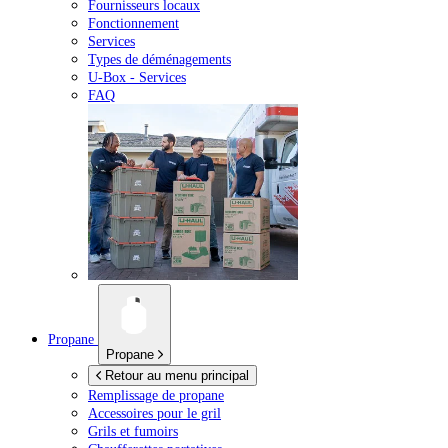
Fournisseurs locaux
Fonctionnement
Services
Types de déménagements
U-Box -
Services
FAQ
Propane
Propane
Retour au menu principal
Remplissage de propane
Accessoires pour le gril
Grils et fumoirs