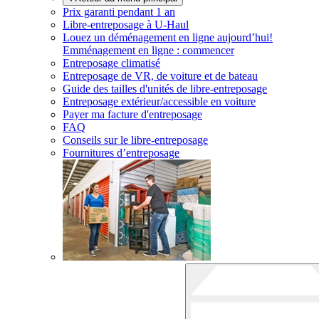
Prix garanti pendant 1 an
Libre-entreposage à
U-Haul
Louez un déménagement en ligne aujourd’hui!
Emménagement en ligne : commencer
Entreposage climatisé
Entreposage de VR, de voiture et de bateau
Guide des tailles d'unités de libre-entreposage
Entreposage extérieur/accessible en voiture
Payer ma facture d'entreposage
FAQ
Conseils sur le libre-entreposage
Fournitures d’entreposage