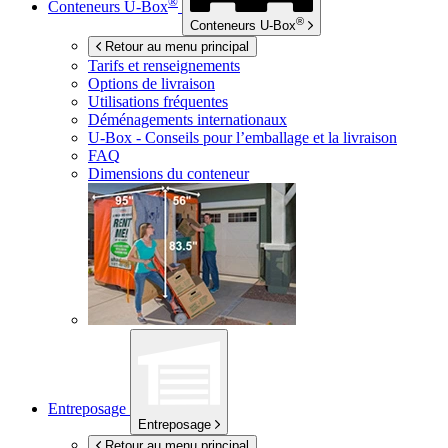
®
Conteneurs
U-Box
®
Conteneurs
U-Box
Retour au menu principal
Tarifs et renseignements
Options de livraison
Utilisations fréquentes
Déménagements internationaux
U-Box -
Conseils pour l’emballage et la livraison
FAQ
Dimensions du conteneur
Entreposage
Entreposage
Retour au menu principal