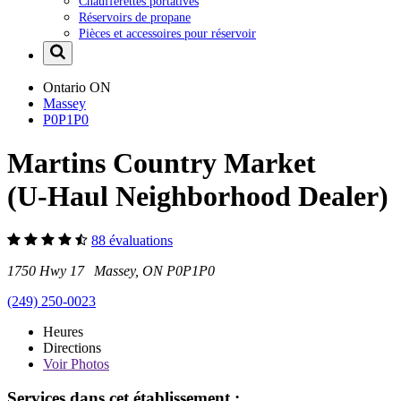
Chaufferettes portatives
Réservoirs de propane
Pièces et accessoires pour réservoir
Ontario
ON
Massey
P0P1P0
Martins Country Market
(U-Haul Neighborhood Dealer)
88 évaluations
1750 Hwy 17 Massey, ON P0P1P0
(249) 250-0023
Heures
Directions
Voir
Photos
Services dans cet établissement :