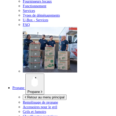
Fournisseurs locaux
Fonctionnement
Services
Types de déménagements
U-Box -
Services
FAQ
Propane
Propane
Retour au menu principal
Remplissage de propane
Accessoires pour le gril
Grils et fumoirs