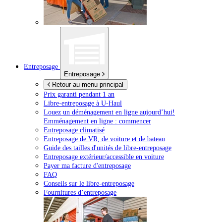
Entreposage
Entreposage
Retour au menu principal
Prix garanti pendant 1 an
Libre-entreposage à
U-Haul
Louez un déménagement en ligne aujourd’hui!
Emménagement en ligne : commencer
Entreposage climatisé
Entreposage de VR, de voiture et de bateau
Guide des tailles d'unités de libre-entreposage
Entreposage extérieur/accessible en voiture
Payer ma facture d'entreposage
FAQ
Conseils sur le libre-entreposage
Fournitures d’entreposage