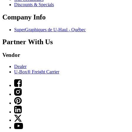
Discounts & Specials
Company Info
SuperGraphiques de
U-Haul
- Québec
Partner With Us
Vendor
Dealer
U-Box® Freight Carrier