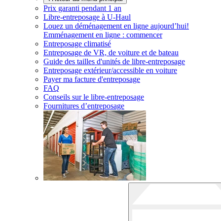
Prix garanti pendant 1 an
Libre-entreposage à
U-Haul
Louez un déménagement en ligne aujourd’hui!
Emménagement en ligne : commencer
Entreposage climatisé
Entreposage de VR, de voiture et de bateau
Guide des tailles d'unités de libre-entreposage
Entreposage extérieur/accessible en voiture
Payer ma facture d'entreposage
FAQ
Conseils sur le libre-entreposage
Fournitures d’entreposage