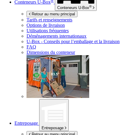
®
Conteneurs
U-Box
®
Conteneurs
U-Box
Retour au menu principal
Tarifs et renseignements
Options de livraison
Utilisations fréquentes
Déménagements internationaux
U-Box -
Conseils pour l’emballage et la livraison
FAQ
Dimensions du conteneur
Entreposage
Entreposage
Retour au menu principal