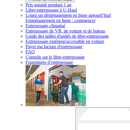
Prix garanti pendant 1 an
Libre-entreposage à
U-Haul
Louez un déménagement en ligne aujourd’hui!
Emménagement en ligne : commencer
Entreposage climatisé
Entreposage de VR, de voiture et de bateau
Guide des tailles d'unités de libre-entreposage
Entreposage extérieur/accessible en voiture
Payer ma facture d'entreposage
FAQ
Conseils sur le libre-entreposage
Fournitures d’entreposage