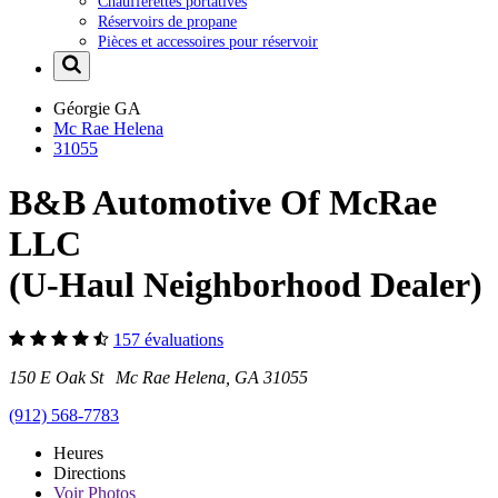
Chaufferettes portatives
Réservoirs de propane
Pièces et accessoires pour réservoir
Géorgie
GA
Mc Rae Helena
31055
B&B Automotive Of McRae
LLC
(U-Haul Neighborhood Dealer)
157 évaluations
150 E Oak St Mc Rae Helena, GA 31055
(912) 568-7783
Heures
Directions
Voir
Photos