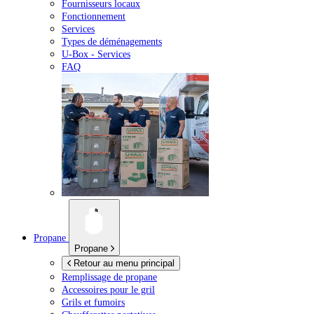
Fournisseurs locaux
Fonctionnement
Services
Types de déménagements
U-Box -
Services
FAQ
Propane
Propane
Retour au menu principal
Remplissage de propane
Accessoires pour le gril
Grils et fumoirs