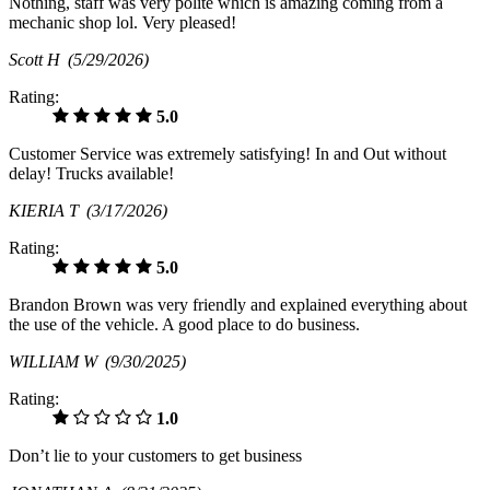
Nothing, staff was very polite which is amazing coming from a
mechanic shop lol. Very pleased!
Scott H
(5/29/2026)
Rating:
5.0
Customer Service was extremely satisfying! In and Out without
delay! Trucks available!
KIERIA T
(3/17/2026)
Rating:
5.0
Brandon Brown was very friendly and explained everything about
the use of the vehicle. A good place to do business.
WILLIAM W
(9/30/2025)
Rating:
1.0
Don’t lie to your customers to get business