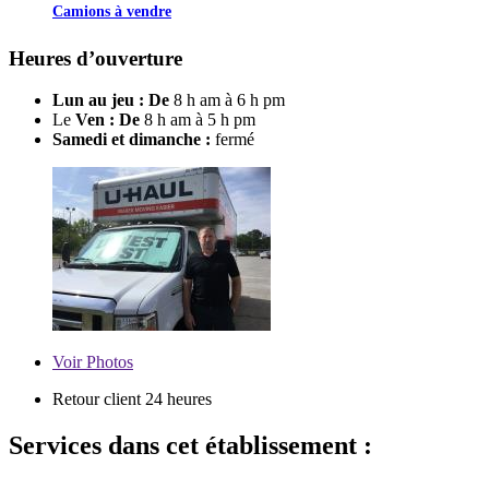
Camions à vendre
Heures d’ouverture
Lun au jeu : De
8 h am à 6 h pm
Le
Ven : De
8 h am à 5 h pm
Samedi et dimanche :
fermé
Voir
Photos
Retour client 24 heures
Services dans cet établissement :