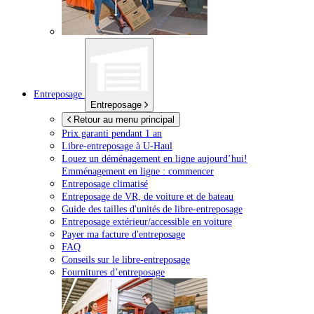
Entreposage
Entreposage
Retour au menu principal
Prix garanti pendant 1 an
Libre-entreposage à
U-Haul
Louez un déménagement en ligne aujourd’hui!
Emménagement en ligne : commencer
Entreposage climatisé
Entreposage de VR, de voiture et de bateau
Guide des tailles d'unités de libre-entreposage
Entreposage extérieur/accessible en voiture
Payer ma facture d'entreposage
FAQ
Conseils sur le libre-entreposage
Fournitures d’entreposage