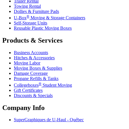
Trailer Rental
Towing Rental
Dollies & Furniture Pads
®
U-Box
Moving & Storage Containers
Self-Storage Units
Reusable Plastic Moving Boxes
Products & Services
Business Accounts
Hitches & Accessories
Moving Labor
Moving Boxes & Supplies
Damage Coverage
Propane Refills & Tanks
®
Collegeboxes
Student Moving
Gift Certificates
Discounts & Specials
Company Info
SuperGraphiques de
U-Haul
- Québec