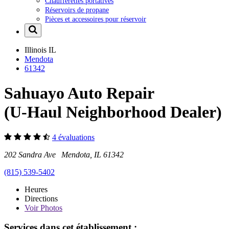
Chaufferettes portatives
Réservoirs de propane
Pièces et accessoires pour réservoir
Illinois
IL
Mendota
61342
Sahuayo Auto Repair
(U-Haul Neighborhood Dealer)
4 évaluations
202 Sandra Ave Mendota, IL 61342
(815) 539-5402
Heures
Directions
Voir
Photos
Services dans cet établissement :