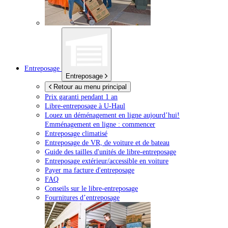
Entreposage
Entreposage
Retour au menu principal
Prix garanti pendant 1 an
Libre-entreposage à
U-Haul
Louez un déménagement en ligne aujourd’hui!
Emménagement en ligne : commencer
Entreposage climatisé
Entreposage de VR, de voiture et de bateau
Guide des tailles d'unités de libre-entreposage
Entreposage extérieur/accessible en voiture
Payer ma facture d'entreposage
FAQ
Conseils sur le libre-entreposage
Fournitures d’entreposage