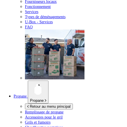
Fournisseurs locaux
Fonctionnement
Services
Types de déménagements
U-Box -
Services
FAQ
Propane
Propane
Retour au menu principal
Remplissage de propane
Accessoires pour le gril
Grils et fumoirs