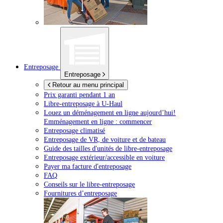
Entreposage
Entreposage
Retour au menu principal
Prix garanti pendant 1 an
Libre-entreposage à
U-Haul
Louez un déménagement en ligne aujourd’hui!
Emménagement en ligne : commencer
Entreposage climatisé
Entreposage de VR, de voiture et de bateau
Guide des tailles d'unités de libre-entreposage
Entreposage extérieur/accessible en voiture
Payer ma facture d'entreposage
FAQ
Conseils sur le libre-entreposage
Fournitures d’entreposage