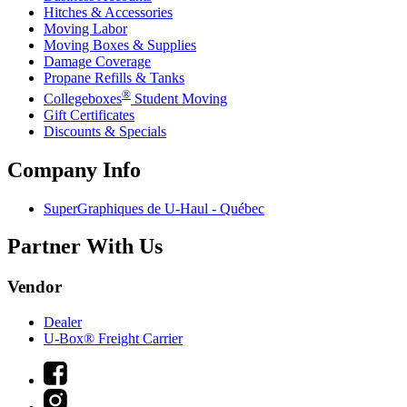
Hitches & Accessories
Moving Labor
Moving Boxes & Supplies
Damage Coverage
Propane Refills & Tanks
®
Collegeboxes
Student Moving
Gift Certificates
Discounts & Specials
Company Info
SuperGraphiques de
U-Haul
- Québec
Partner With Us
Vendor
Dealer
U-Box® Freight Carrier