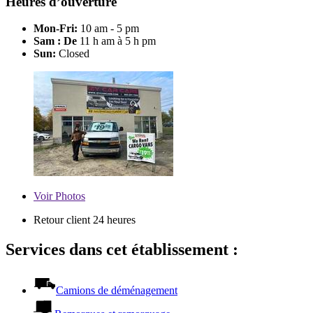
Heures d’ouverture
Mon-Fri:
10 am - 5 pm
Sam : De
11 h am à 5 h pm
Sun:
Closed
Voir
Photos
Retour client 24 heures
Services dans cet établissement :
Camions de déménagement