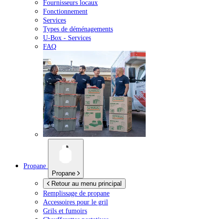
Fournisseurs locaux
Fonctionnement
Services
Types de déménagements
U-Box -
Services
FAQ
Propane
Propane
Retour au menu principal
Remplissage de propane
Accessoires pour le gril
Grils et fumoirs