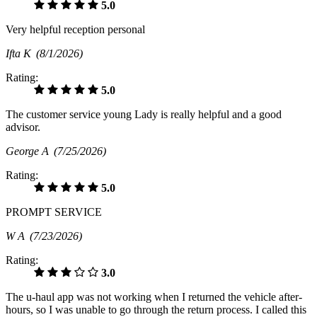
5.0
Very helpful reception personal
Ifta K
(8/1/2026)
Rating:
5.0
The customer service young Lady is really helpful and a good
advisor.
George A
(7/25/2026)
Rating:
5.0
PROMPT SERVICE
W A
(7/23/2026)
Rating:
3.0
The u-haul app was not working when I returned the vehicle after-
hours, so I was unable to go through the return process. I called this