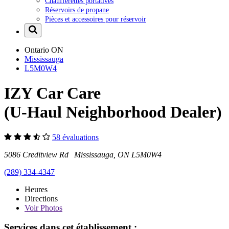
Chaufferettes portatives
Réservoirs de propane
Pièces et accessoires pour réservoir
Ontario
ON
Mississauga
L5M0W4
IZY Car Care
(U-Haul Neighborhood Dealer)
58 évaluations
5086 Creditview Rd Mississauga, ON L5M0W4
(289) 334-4347
Heures
Directions
Voir
Photos
Services dans cet établissement :