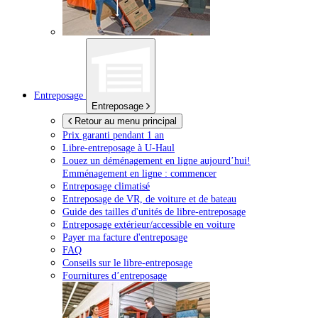
Entreposage
Entreposage
Retour au menu principal
Prix garanti pendant 1 an
Libre-entreposage à
U-Haul
Louez un déménagement en ligne aujourd’hui!
Emménagement en ligne : commencer
Entreposage climatisé
Entreposage de VR, de voiture et de bateau
Guide des tailles d'unités de libre-entreposage
Entreposage extérieur/accessible en voiture
Payer ma facture d'entreposage
FAQ
Conseils sur le libre-entreposage
Fournitures d’entreposage