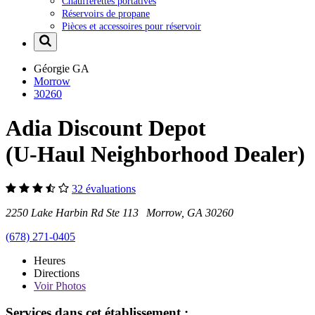
Chaufferettes portatives
Réservoirs de propane
Pièces et accessoires pour réservoir
Géorgie
GA
Morrow
30260
Adia Discount Depot
(U-Haul Neighborhood Dealer)
32 évaluations
2250 Lake Harbin Rd Ste 113 Morrow, GA 30260
(678) 271-0405
Heures
Directions
Voir
Photos
Services dans cet établissement :