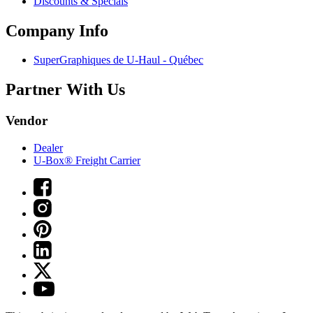
Discounts & Specials
Company Info
SuperGraphiques de
U-Haul
- Québec
Partner With Us
Vendor
Dealer
U-Box® Freight Carrier