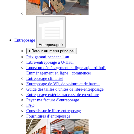
Entreposage
Entreposage
Retour au menu principal
Prix garanti pendant 1 an
Libre-entreposage à
U-Haul
Louez un déménagement en ligne aujourd’hui!
Emménagement en ligne : commencer
Entreposage climatisé
Entreposage de VR, de voiture et de bateau
Guide des tailles d'unités de libre-entreposage
Entreposage extérieur/accessible en voiture
Payer ma facture d'entreposage
FAQ
Conseils sur le libre-entreposage
Fournitures d’entreposage