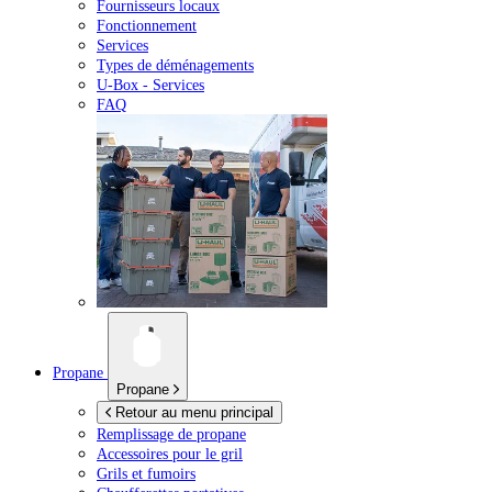
Fournisseurs locaux
Fonctionnement
Services
Types de déménagements
U-Box -
Services
FAQ
Propane
Propane
Retour au menu principal
Remplissage de propane
Accessoires pour le gril
Grils et fumoirs