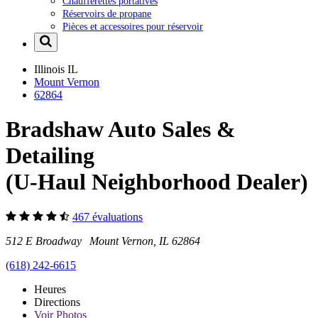
Chaufferettes portatives
Réservoirs de propane
Pièces et accessoires pour réservoir
Illinois
IL
Mount Vernon
62864
Bradshaw Auto Sales &
Detailing
(U-Haul Neighborhood Dealer)
467 évaluations
512 E Broadway Mount Vernon, IL 62864
(618) 242-6615
Heures
Directions
Voir
Photos