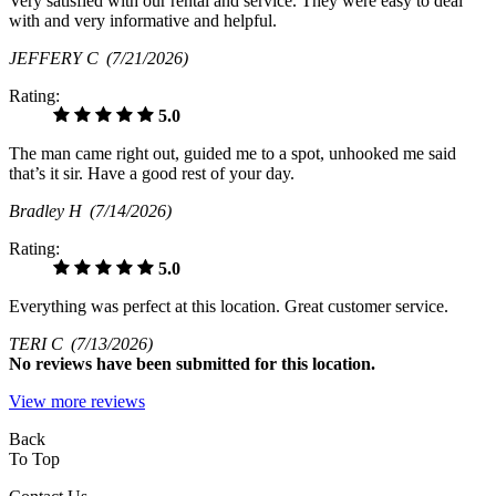
Very satisfied with our rental and service. They were easy to deal
with and very informative and helpful.
JEFFERY C
(7/21/2026)
Rating:
5.0
The man came right out, guided me to a spot, unhooked me said
that’s it sir. Have a good rest of your day.
Bradley H
(7/14/2026)
Rating:
5.0
Everything was perfect at this location. Great customer service.
TERI C
(7/13/2026)
No
reviews have been submitted for this location.
View more reviews
Back
To Top