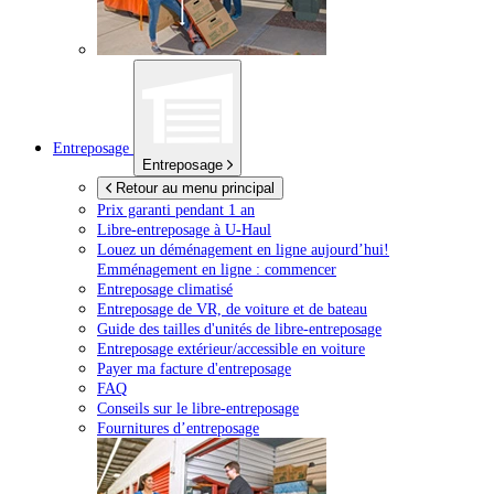
Entreposage
Entreposage
Retour au menu principal
Prix garanti pendant 1 an
Libre-entreposage à
U-Haul
Louez un déménagement en ligne aujourd’hui!
Emménagement en ligne : commencer
Entreposage climatisé
Entreposage de VR, de voiture et de bateau
Guide des tailles d'unités de libre-entreposage
Entreposage extérieur/accessible en voiture
Payer ma facture d'entreposage
FAQ
Conseils sur le libre-entreposage
Fournitures d’entreposage