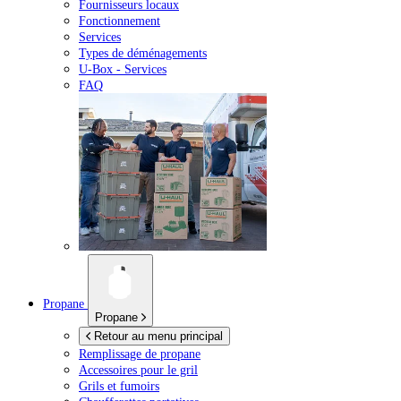
Fournisseurs locaux
Fonctionnement
Services
Types de déménagements
U-Box -
Services
FAQ
Propane
Propane
Retour au menu principal
Remplissage de propane
Accessoires pour le gril
Grils et fumoirs