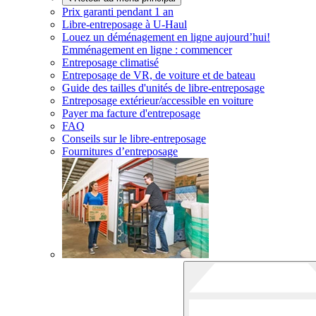
Prix garanti pendant 1 an
Libre-entreposage à
U-Haul
Louez un déménagement en ligne aujourd’hui!
Emménagement en ligne : commencer
Entreposage climatisé
Entreposage de VR, de voiture et de bateau
Guide des tailles d'unités de libre-entreposage
Entreposage extérieur/accessible en voiture
Payer ma facture d'entreposage
FAQ
Conseils sur le libre-entreposage
Fournitures d’entreposage