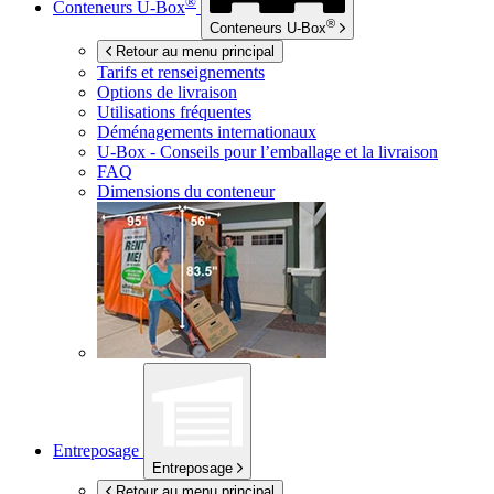
®
Conteneurs
U-Box
®
Conteneurs
U-Box
Retour au menu principal
Tarifs et renseignements
Options de livraison
Utilisations fréquentes
Déménagements internationaux
U-Box -
Conseils pour l’emballage et la livraison
FAQ
Dimensions du conteneur
Entreposage
Entreposage
Retour au menu principal