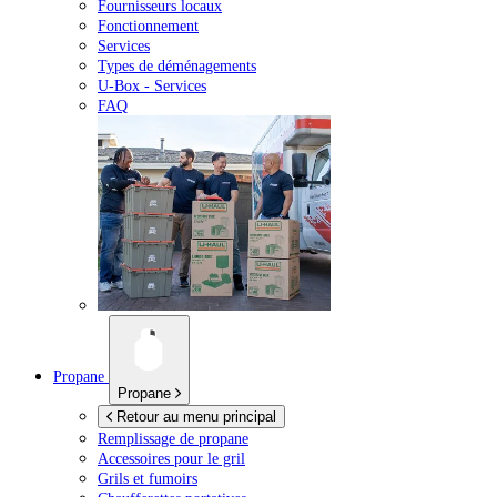
Fournisseurs locaux
Fonctionnement
Services
Types de déménagements
U-Box -
Services
FAQ
Propane
Propane
Retour au menu principal
Remplissage de propane
Accessoires pour le gril
Grils et fumoirs