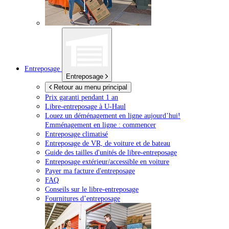
Entreposage
Entreposage
Retour au menu principal
Prix garanti pendant 1 an
Libre-entreposage à
U-Haul
Louez un déménagement en ligne aujourd’hui!
Emménagement en ligne : commencer
Entreposage climatisé
Entreposage de VR, de voiture et de bateau
Guide des tailles d'unités de libre-entreposage
Entreposage extérieur/accessible en voiture
Payer ma facture d'entreposage
FAQ
Conseils sur le libre-entreposage
Fournitures d’entreposage