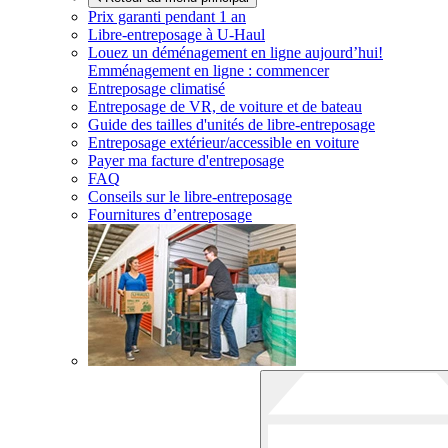
Prix garanti pendant 1 an
Libre-entreposage à
U-Haul
Louez un déménagement en ligne aujourd’hui!
Emménagement en ligne : commencer
Entreposage climatisé
Entreposage de VR, de voiture et de bateau
Guide des tailles d'unités de libre-entreposage
Entreposage extérieur/accessible en voiture
Payer ma facture d'entreposage
FAQ
Conseils sur le libre-entreposage
Fournitures d’entreposage