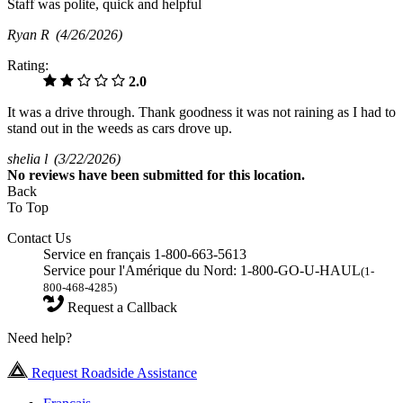
Staff was polite, quick and helpful
Ryan R
(4/26/2026)
Rating:
2.0
It was a drive through. Thank goodness it was not raining as I had to
stand out in the weeds as cars drove up.
shelia l
(3/22/2026)
No
reviews have been submitted for this location.
Back
To Top
Contact Us
Service en français 1-800-663-5613
Service pour l'Amérique du Nord: 1-800-GO-U-HAUL
(1-
800-468-4285)
Request a Callback
Need help?
Request Roadside Assistance