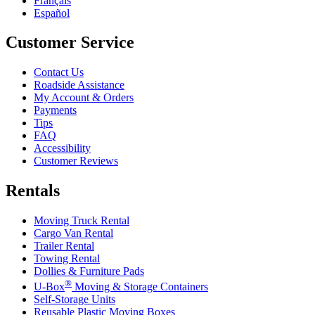
Français
Español
Customer Service
Contact Us
Roadside Assistance
My Account & Orders
Payments
Tips
FAQ
Accessibility
Customer Reviews
Rentals
Moving Truck Rental
Cargo Van Rental
Trailer Rental
Towing Rental
Dollies & Furniture Pads
®
U-Box
Moving & Storage Containers
Self-Storage Units
Reusable Plastic Moving Boxes