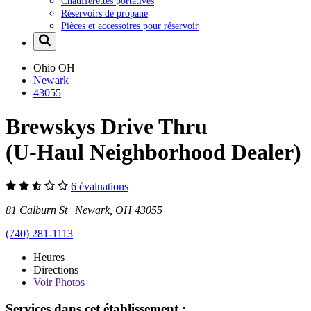
Chaufferettes portatives
Réservoirs de propane
Pièces et accessoires pour réservoir
Ohio
OH
Newark
43055
Brewskys Drive Thru
(U-Haul Neighborhood Dealer)
6 évaluations
81 Calburn St Newark, OH 43055
(740) 281-1113
Heures
Directions
Voir
Photos
Services dans cet établissement :