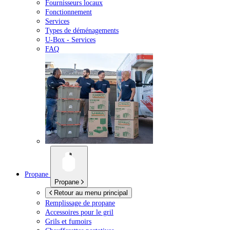
Fournisseurs locaux
Fonctionnement
Services
Types de déménagements
U-Box -
Services
FAQ
Propane
Propane
Retour au menu principal
Remplissage de propane
Accessoires pour le gril
Grils et fumoirs