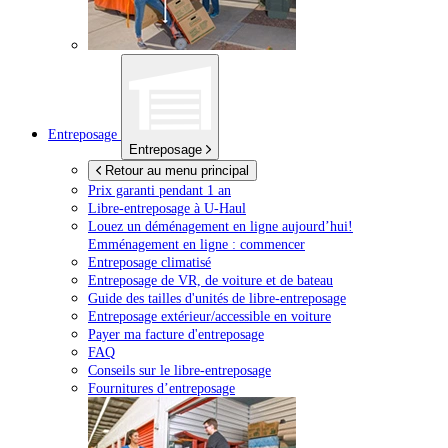
Entreposage
Entreposage
Retour au menu principal
Prix garanti pendant 1 an
Libre-entreposage à
U-Haul
Louez un déménagement en ligne aujourd’hui!
Emménagement en ligne : commencer
Entreposage climatisé
Entreposage de VR, de voiture et de bateau
Guide des tailles d'unités de libre-entreposage
Entreposage extérieur/accessible en voiture
Payer ma facture d'entreposage
FAQ
Conseils sur le libre-entreposage
Fournitures d’entreposage