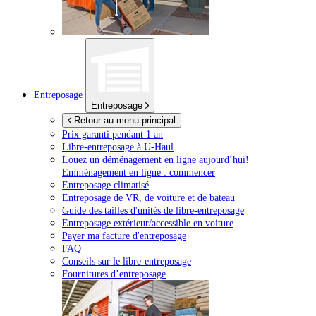
Entreposage
Entreposage
Retour au menu principal
Prix garanti pendant 1 an
Libre-entreposage à
U-Haul
Louez un déménagement en ligne aujourd’hui!
Emménagement en ligne : commencer
Entreposage climatisé
Entreposage de VR, de voiture et de bateau
Guide des tailles d'unités de libre-entreposage
Entreposage extérieur/accessible en voiture
Payer ma facture d'entreposage
FAQ
Conseils sur le libre-entreposage
Fournitures d’entreposage