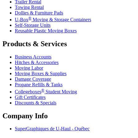
Trailer Rental
Towing Rental
Dollies & Furniture Pads
®
U-Box
Moving & Storage Containers
Self-Storage Units
Reusable Plastic Moving Boxes
Products & Services
Business Accounts
Hitches & Accessories
Moving Labor
Moving Boxes & Supplies
Damage Coverage
Propane Refills & Tanks
®
Collegeboxes
Student Moving
Gift Certificates
Discounts & Specials
Company Info
SuperGraphiques de
U-Haul
- Québec