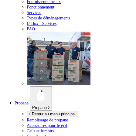
Fournisseurs locaux
Fonctionnement
Services
Types de déménagements
U-Box -
Services
FAQ
Propane
Propane
Retour au menu principal
Remplissage de propane
Accessoires pour le gril
Grils et fumoirs