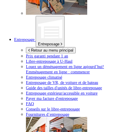
Entreposage
Entreposage
Retour au menu principal
Prix garanti pendant 1 an
Libre-entreposage à
U-Haul
Louez un déménagement en ligne aujourd’hui!
Emménagement en ligne : commencer
Entreposage climatisé
Entreposage de VR, de voiture et de bateau
Guide des tailles d'unités de libre-entreposage
Entreposage extérieur/accessible en voiture
Payer ma facture d'entreposage
FAQ
Conseils sur le libre-entreposage
Fournitures d’entreposage