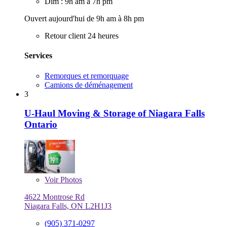
Dim : 9h am à 7h pm
Ouvert aujourd'hui de 9h am à 8h pm
Retour client 24 heures
Services
Remorques et remorquage
Camions de déménagement
3
U-Haul Moving & Storage of Niagara Falls
Ontario
Voir
Photos
4622 Montrose Rd
Niagara Falls, ON L2H1J3
(905) 371-0297