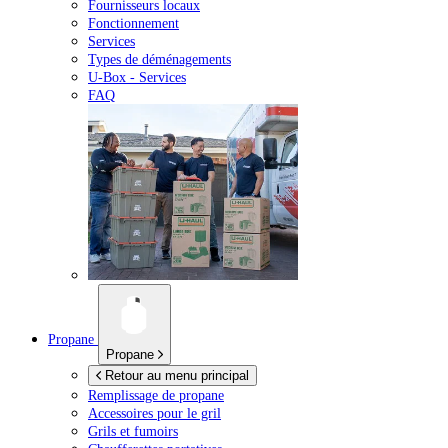
Fournisseurs locaux
Fonctionnement
Services
Types de déménagements
U-Box -
Services
FAQ
Propane
Propane
Retour au menu principal
Remplissage de propane
Accessoires pour le gril
Grils et fumoirs