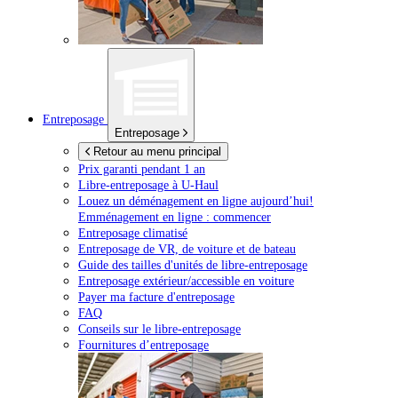
Entreposage
Entreposage
Retour au menu principal
Prix garanti pendant 1 an
Libre-entreposage à
U-Haul
Louez un déménagement en ligne aujourd’hui!
Emménagement en ligne : commencer
Entreposage climatisé
Entreposage de VR, de voiture et de bateau
Guide des tailles d'unités de libre-entreposage
Entreposage extérieur/accessible en voiture
Payer ma facture d'entreposage
FAQ
Conseils sur le libre-entreposage
Fournitures d’entreposage