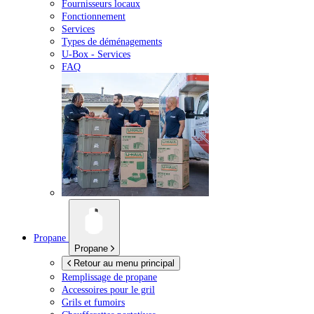
Fournisseurs locaux
Fonctionnement
Services
Types de déménagements
U-Box -
Services
FAQ
Propane
Propane
Retour au menu principal
Remplissage de propane
Accessoires pour le gril
Grils et fumoirs