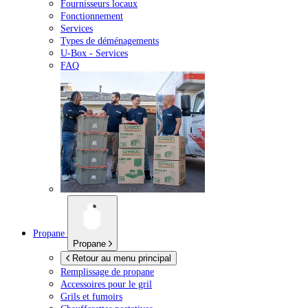
Fournisseurs locaux
Fonctionnement
Services
Types de déménagements
U-Box -
Services
FAQ
Propane
Propane
Retour au menu principal
Remplissage de propane
Accessoires pour le gril
Grils et fumoirs