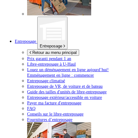
Entreposage
Entreposage
Retour au menu principal
Prix garanti pendant 1 an
Libre-entreposage à
U-Haul
Louez un déménagement en ligne aujourd’hui!
Emménagement en ligne : commencer
Entreposage climatisé
Entreposage de VR, de voiture et de bateau
Guide des tailles d'unités de libre-entreposage
Entreposage extérieur/accessible en voiture
Payer ma facture d'entreposage
FAQ
Conseils sur le libre-entreposage
Fournitures d’entreposage