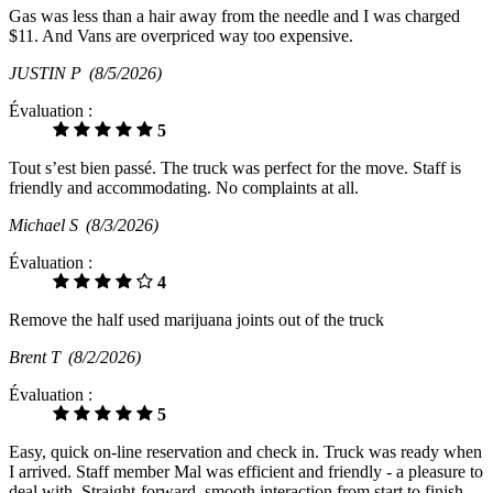
Gas was less than a hair away from the needle and I was charged
$11. And Vans are overpriced way too expensive.
JUSTIN P
(8/5/2026)
Évaluation :
5
Tout s’est bien passé. The truck was perfect for the move. Staff is
friendly and accommodating. No complaints at all.
Michael S
(8/3/2026)
Évaluation :
4
Remove the half used marijuana joints out of the truck
Brent T
(8/2/2026)
Évaluation :
5
Easy, quick on-line reservation and check in. Truck was ready when
I arrived. Staff member Mal was efficient and friendly - a pleasure to
deal with. Straight-forward, smooth interaction from start to finish.