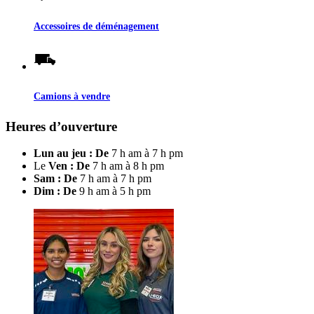
Accessoires de déménagement
Camions à vendre
Heures d’ouverture
Lun au jeu : De
7 h am à 7 h pm
Le
Ven : De
7 h am à 8 h pm
Sam : De
7 h am à 7 h pm
Dim : De
9 h am à 5 h pm