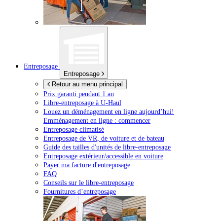
Entreposage
Entreposage
Retour au menu principal
Prix garanti pendant 1 an
Libre-entreposage à
U-Haul
Louez un déménagement en ligne aujourd’hui!
Emménagement en ligne : commencer
Entreposage climatisé
Entreposage de VR, de voiture et de bateau
Guide des tailles d'unités de libre-entreposage
Entreposage extérieur/accessible en voiture
Payer ma facture d'entreposage
FAQ
Conseils sur le libre-entreposage
Fournitures d’entreposage