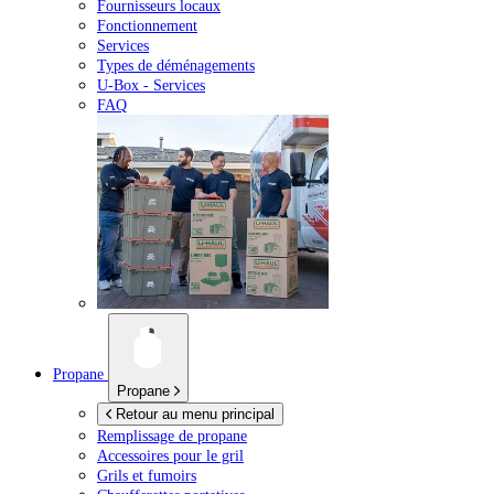
Fournisseurs locaux
Fonctionnement
Services
Types de déménagements
U-Box -
Services
FAQ
Propane
Propane
Retour au menu principal
Remplissage de propane
Accessoires pour le gril
Grils et fumoirs