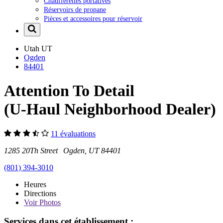
Chaufferettes portatives
Réservoirs de propane
Pièces et accessoires pour réservoir
Utah
UT
Ogden
84401
Attention To Detail
(U-Haul Neighborhood Dealer)
11 évaluations
1285 20Th Street Ogden, UT 84401
(801) 394-3010
Heures
Directions
Voir
Photos
Services dans cet établissement :