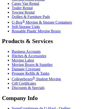
Cargo Van Rental
Trailer Rental
Towing Rental
Dollies & Furniture Pads
®
U-Box
Moving & Storage Containers
Self-Storage Units
Reusable Plastic Moving Boxes
Products & Services
Business Accounts
Hitches & Accessories
Moving Labor
Moving Boxes & Supplies
Damage Coverage
Propane Refills & Tanks
®
Collegeboxes
Student Moving
Gift Certificates
Discounts & Specials
Company Info
SuperGraphiques de
U-Haul
- Québec