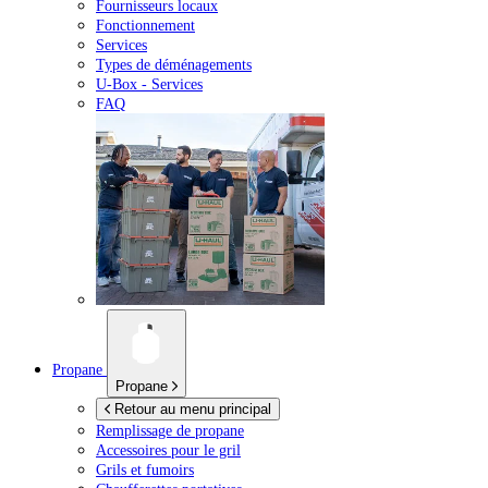
Fournisseurs locaux
Fonctionnement
Services
Types de déménagements
U-Box -
Services
FAQ
Propane
Propane
Retour au menu principal
Remplissage de propane
Accessoires pour le gril
Grils et fumoirs