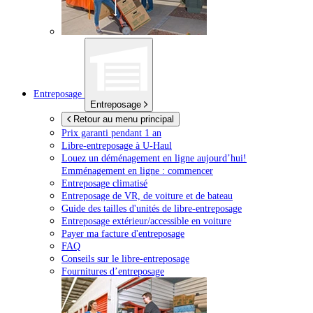
Entreposage
Entreposage
Retour au menu principal
Prix garanti pendant 1 an
Libre-entreposage à
U-Haul
Louez un déménagement en ligne aujourd’hui!
Emménagement en ligne : commencer
Entreposage climatisé
Entreposage de VR, de voiture et de bateau
Guide des tailles d'unités de libre-entreposage
Entreposage extérieur/accessible en voiture
Payer ma facture d'entreposage
FAQ
Conseils sur le libre-entreposage
Fournitures d’entreposage